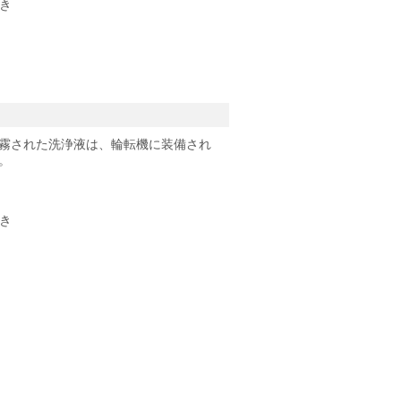
き
霧された洗浄液は、輪転機に装備され
。
き